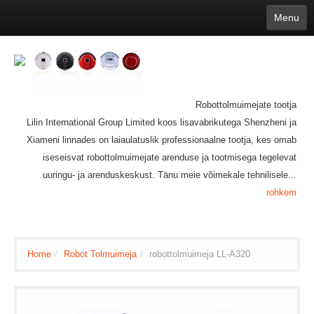
Menu
English
繁體中文
Español
русский
Қазақша
Français
Deutsch
Português
日本語
한국어
Nederlands
belgischen
čeština
عربي
Ελληνικά
עברית
Latvijas
Slovenija
Magyar
Lietuva
Dansk
Polski
Svenska
Italiano
ไทย
Robottolmuimejate tootja
Suomi
Hrvatski
Română
Mongolian
bāṅlā
Norsk
Türkçe
Lilin International Group Limited koos lisavabrikutega Shenzheni ja
Ўзбек тили
india
Tiếng Việt
íslenska
Estonia
Bulgarian
Xiameni linnades on laiaulatuslik professionaalne tootja, kes omab
Ukrainian
Slovenčina
iseseisvat robottolmuimejate arenduse ja tootmisega tegelevat
uuringu- ja arenduskeskust. Tänu meie võimekale tehnilisele...
rohkem
Home
/
Robot Tolmuimeja
/
robottolmuimeja LL-A320