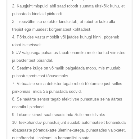
2. Kaugjuhtimispuldi abil saad robotit suunata ükskõik kuhu, et
puhastada kindlaid piirkondi.
3. Trepivältimise detektor kindlustab, et robot ei kuku alla
trepist ega muudest kõrgematest kohtadest.
4. Põrkudes vastu mööblit või jäädes kuhugi kinni, põgeneb
robot iseseisvalt
5.UV-valgusega puhastus tapab enamiku meile tuntud viirustest
ja bakteritest põrandal.
6. Seadme külge on võimalik paigaldada mopp, mis muudab
puhastusprotsessi tõhusamaks.
7.
Virtuaalse seina detektor tagab roboti töötamise just selles
piirkonnas, mida Sa puhastada soovid.
8. Seinaäärte sensor tagab efektiivse puhastuse seina äärtes
enamikul pindadel
9. Liikumiskiirust saab seadistada Sulle meeldivaks
10. Isekohanduv puhastusjuht suudab automaatselt kohanduda
ebatasaste põrandakatte üleminekutega, puhastades vaipkatet,
puitpõrandat, linoleumi ja keraamilisi plaate.