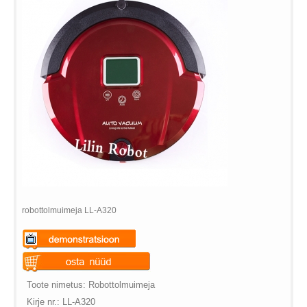
robottolmuimeja LL-A320
Warning
: Undefined variable
$vii_demo_video_text in
Warning
: Undefined variable
Toote nimetus: Robottolmuimeja
/web/m.liectroux-
$vii_buy_now_text in
Kirje nr.: LL-A320