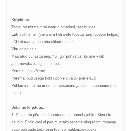
global.com/includes/templates/theme100/templates/tpl_product_in
/web/m.liectroux-
on line
35
global.com/includes/templates/theme100/templates/tpl_product_in
on line
42
Kirjeldus:
Tootel on mitmeid täiustatud omadusi, sealhulgas:
Eriti vaikne heli (vaikseim heli selle tööstusharu toodete hulgas)
LCD ekraan ja puutetundlikud nupud
Virtuaalne sein
Määratud puhastusaeg, “full go” puhastus, kiiruse valik
Juhtmevaba kaugjuhtimispult
Kergesti lahtivõetav
Parema jõudlusega kokkupõrkeid vältiv põrkeraud
Pühkimine, tolmu imemine, pesemine ja desinfitseerimine (neli
ühes)
Detailne kirjeldus:
1. Puhastab põrandad automaatselt samal ajal kui Sina elu
naudid. Enda käsi ei pea mustaks tegema ning roboti tööaega
saab eelseadistada Sinu töö- või puhkepäevadeks.